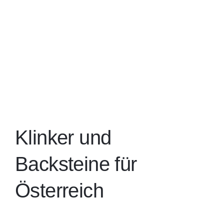
Klin
Gale
Dow
Klinker und
Backsteine für
Kont
Österreich
Suc