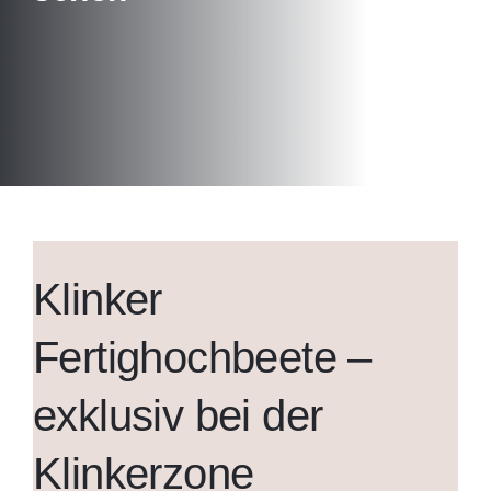
Klin
Gale
Dow
Klinker
Fertighochbeete –
Kont
exklusiv bei der
Klinkerzone
Suc