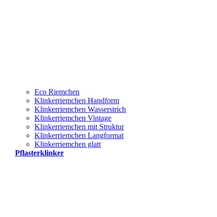
Eco Riemchen
Klinkerriemchen Handform
Klinkerriemchen Wasserstrich
Klinkerriemchen Vintage
Klinkerriemchen mit Struktur
Klinkerriemchen Langformat
Klinkerriemchen glatt
Pflasterklinker