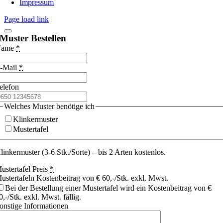
Impressum
Page load link
Muster Bestellen
Name
*
-Mail
*
elefon
Welches Muster benötige ich
Klinkermuster
Mustertafel
linkermuster (3-6 Stk./Sorte) – bis 2 Arten kostenlos.
ustertafel Preis
*
ustertafeln Kostenbeitrag von € 60,-/Stk. exkl. Mwst.
Bei der Bestellung einer Mustertafel wird ein Kostenbeitrag von €
0,-/Stk. exkl. Mwst. fällig.
onstige Informationen