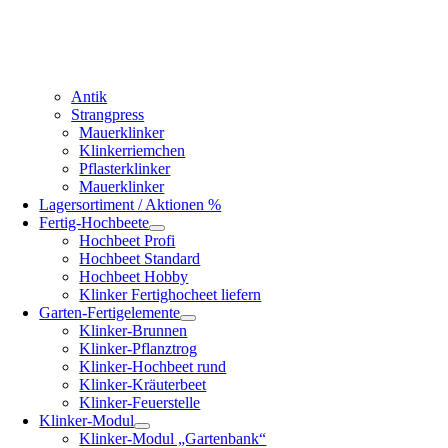
Antik
Strangpress
Mauerklinker
Klinkerriemchen
Pflasterklinker
Mauerklinker
Lagersortiment / Aktionen %
Fertig-Hochbeete
Hochbeet Profi
Hochbeet Standard
Hochbeet Hobby
Klinker Fertighocheet liefern
Garten-Fertigelemente
Klinker-Brunnen
Klinker-Pflanztrog
Klinker-Hochbeet rund
Klinker-Kräuterbeet
Klinker-Feuerstelle
Klinker-Modul
Klinker-Modul „Gartenbank“